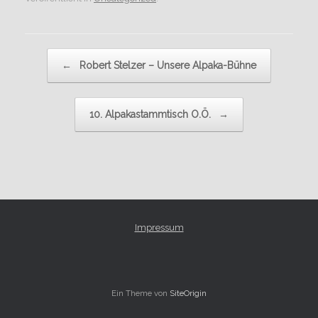
Beitragsnavigation
←
Robert Stelzer – Unsere Alpaka-Bühne
10. Alpakastammtisch O.Ö.
→
Impressum
Ein Theme von
SiteOrigin