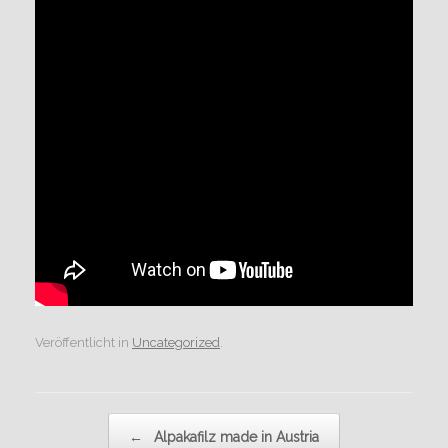
Veröffentlicht in
Uncategorized
.
Beitragsnavigation
←
Alpakafilz made in Austria